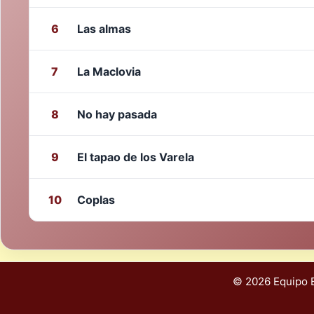
Las almas
6
La Maclovia
7
No hay pasada
8
El tapao de los Varela
9
Coplas
10
© 2026 Equipo E