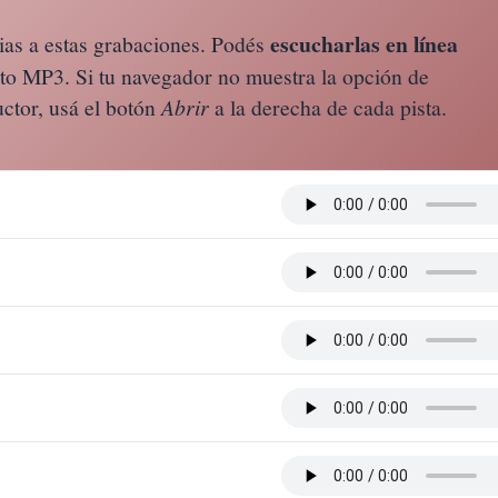
escucharlas en línea
cias a estas grabaciones. Podés
o MP3. Si tu navegador no muestra la opción de
ctor, usá el botón
Abrir
a la derecha de cada pista.