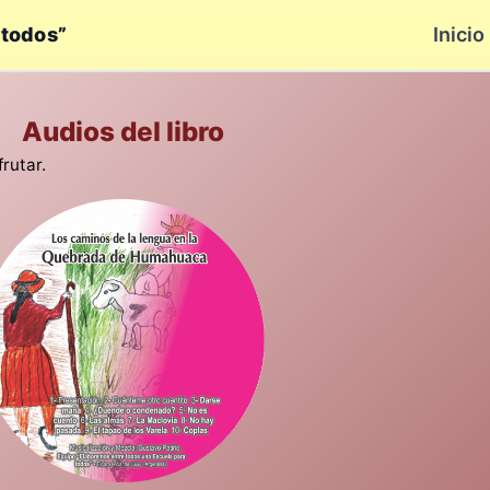
 todos”
Inicio
Audios del libro
rutar.