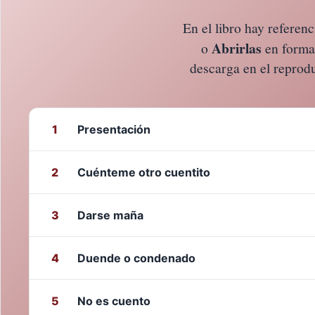
En el libro hay referen
Abrirlas
o
en format
descarga en el reprodu
Presentación
1
Cuénteme otro cuentito
2
Darse maña
3
Duende o condenado
4
No es cuento
5